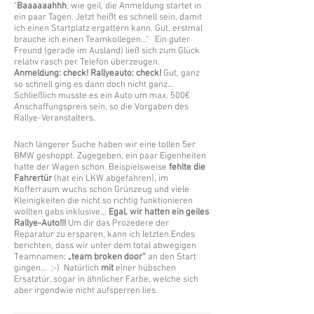
"
Baaaaaahhh
, wie geil, die Anmeldung startet in
ein paar Tagen. Jetzt heißt es schnell sein, damit
ich einen Startplatz ergattern kann. Gut, erstmal
brauche ich einen Teamkollegen…" Ein guter
Freund (gerade im Ausland) ließ sich zum Glück
relativ rasch per Telefon überzeugen.
Anmeldung: check! Rallyeauto: check!
Gut, ganz
so schnell ging es dann doch nicht ganz…
Schließlich musste es ein Auto um max. 500€
Anschaffungspreis sein, so die Vorgaben des
Rallye-Veranstalters.
Nach längerer Suche haben wir eine tollen 5er
BMW geshoppt. Zugegeben, ein paar Eigenheiten
hatte der Wagen schon. Beispielsweise
fehlte die
Fahrertür
(hat ein LKW abgefahren), im
Kofferraum wuchs schon Grünzeug und viele
Kleinigkeiten die nicht so richtig funktionieren
wollten gabs inklusive…
Egal, wir hatten ein geiles
Rallye-Auto!!!
Um dir das Prozedere der
Reparatur zu ersparen, kann ich letzten Endes
berichten, dass wir unter dem total abwegigen
Teamnamen:
„team broken door“
an den Start
gingen… ;-) Natürlich
mit
einer hübschen
Ersatztür, sogar in ähnlicher Farbe, welche sich
aber irgendwie nicht aufsperren lies.