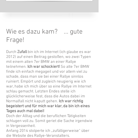
Wie es dazu kam? ... gute
Frage!
Durch
Zufall
bin ich im Internet (ich glaube es war
2012) auf einen Beitrag gestoßen, wo zwei Typen
mit einem alten 7er BMW an einer Rallye
teilnehmen.
Ich war schockiert!
So alte 7er BMW
finde ich einfach megageil und vor allem viel zu
schade, dass man sie bei einer Rallye sinnlos
ruiniert. Empört und zugleich neugierig wie ich
war, habe ich mich über so eine Rallye im Internet
schlau gemacht. Letzten Endes stelle ich
glücklicherweise fest, dass die Autos dabei im
Normalfall nicht kaputt gehen.
Ich war richtig
begeistert und für mich war klar, da bin ich eines
Tages auch mal dabei!
Doch der Alltag und die beruflichen Tätigkeiten
schlugen voll zu. Somit geriet die Sache irgendwie
in Vergessenheit.
Anfang 2014 stolperte ich „zufälligerweise“ über
die Website des Rallye-Veranstalters.