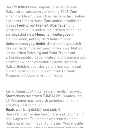
Der
Entschluss
eine „eigene“, also selbst eine
Rallye zu veranstalten viel Anfang 2018. Zum
einen merkte ich, dass ich in meinem Berufsleben
etwas verändern muss. Zum anderen wollte ich
dieses
Feeling von Freiheit, Abenteuer
, und
gemeinsamen Erkunden und Erleben teilen und
an möglichst viele Menschen weitergeben.
Tja, und dann, Anfang 2019 habe ich das
Unternehmen gegründet
, die Website gebastelt,
das ganze Drumherum geschaffen. Zwei Mal war
ich zwischen Salzburg und Saint-Tropez auf
Erkundungsfahrt (davor, während und danach gab
es immer wieder Werkstattbesuche mit dem
Rallye-Boliden, aber das gehört halt auch dazu)
bis schließlich die Route samt allen Offroad-
Etappen und Alternativrouten stand.
Am 4. August 2019 war es dann endlich so weit:
Startschuss zur ersten FUNRALLY!
13 Autos und
29 Personen machten sich gemeinsam mit mir
am Weg ins Abenteuer.
Boah, war ich glücklich und stolz!!!
Dieses Grinsen in den Gesichtern und Leuchten in
den Augen der Teilnehmer während so einer
Rallye ist einfach mega. Auf diesem Weg möchte