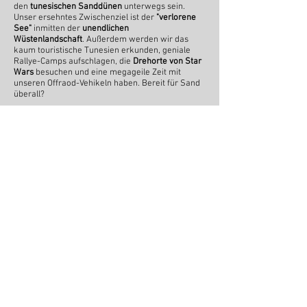
den
tunesischen Sanddünen
unterwegs sein.
Unser ersehntes Zwischenziel ist der
"verlorene
See"
inmitten der
unendlichen
Wüstenlandschaft
.
Außerdem werden wir das
kaum touristische Tunesien erkunden, geniale
Rallye-Camps aufschlagen, die
Drehorte von Star
Wars
besuchen und eine megageile Zeit mit
unseren Offraod-Vehikeln
haben. Bereit für Sand
überall?
Im Herbst 2026 soll außerdem die
Expedition
Pamir
starten. Dieses Unterfangen wird definitiv
ein
Abenteuer der Superlative
und ist nichts für
Warmduscher oder All-inclusive-Cluburlauber.
Die Mission lautet: den legendären Pamir Highway
bezwingen!
An- und Abreise natürlich über den Landweg. Wir
sprechen hier von mind.
15 Länder, ca. 15.000km,
gut 40 Tage & 5 Zeitzonen!
Höchster Punkt dieser Tour ist der
Ak Baital Pass
mit 4.655m
über dem Meeresspiegel. Das wird
der ultimative Härtetest für alle Teilnehmer und
deren Fahrzeuge & der wildeste Roadtrip der
Welt!