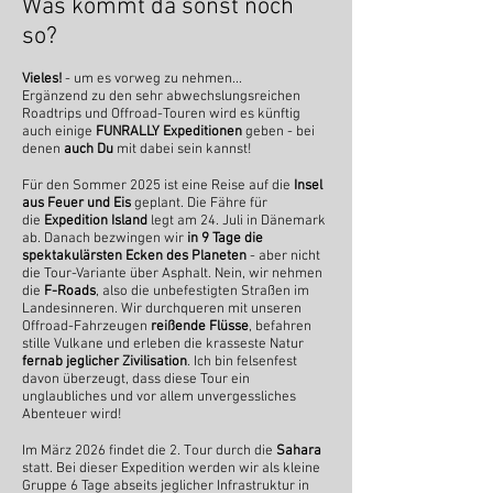
Was kommt da sonst noch
so?
Vieles!
- um es vorweg zu nehmen...
Ergänzend zu den sehr abwechslungsreichen
Roadtrips und Offroad-Touren wird es künftig
auch einige
FUNRALLY
Expeditionen
geben - bei
denen
auch Du
mit dabei sein kannst!
Für den Sommer 2025 ist eine Reise auf die
Insel
aus Feuer und Eis
geplant. Die Fähre für
die
Expedition Island
legt am 24. Juli in Dänemark
ab. Danach bezwingen wir
in 9 Tage die
spektakulärsten Ecken des Planeten
- aber nicht
die Tour-Variante über Asphalt. Nein, wir nehmen
die
F-Roads
, also die unbefestigten Straßen im
Landesinneren. Wir durchqueren mit unseren
Offroad-Fahrzeugen
reißende Flüsse
, befahren
stille Vulkane und erleben die krasseste Natur
fernab jeglicher Zivilisation
. Ich bin felsenfest
davon überzeugt, dass diese Tour ein
unglaubliches und vor allem unvergessliches
Abenteuer wird!
Im März 2026
findet die 2.
Tour durch die
Sahara
statt. Bei dieser Expedition werden wir als kleine
Gruppe
6 Tage abseits jeglicher Infrastruktur in