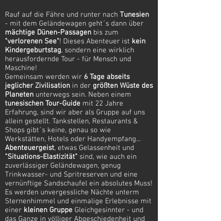
Rauf auf die Fähre und runter nach
Tunesien
- mit dem Geländewagen geht´s dann über
mächtige Dünen-Passagen
bis zum
"verlorenen See"
! Dieses Abenteuer ist
kein
Kindergeburtstag
, sondern eine wirklich
herausfordernde Tour - für Mensch und
Maschine!
Gemeinsam werden wir
6 Tage abseits
jeglicher Zivilisation
in der
größten Wüste des
Planeten
unterwegs sein. Neben einem
tunesischen Tour-Guide
mit 22 Jahre
Erfahrung,
sind wir aber als Gruppe auf uns
allein gestellt. Tankstellen, Restaurants &
Shops gibt´s keine, genau so wie
Werkstätten, Hotels oder Handyempfang...
Abenteuergeist
, etwas Gelassenheit und
"Situations-Elastizität"
sind, wie auch ein
zuverlässiger Geländewagen, genug
Trinkwasser- und Spritreserven und eine
vernünftige Sandschaufel ein absolutes Muss!
Es werden unvergessliche Nächte unterm
Sternenhimmel und einmalige Erlebnisse mit
einer
kleinen Gruppe
Gleichgesinnter - und
das Ganze in völliger Abgeschiedenheit und