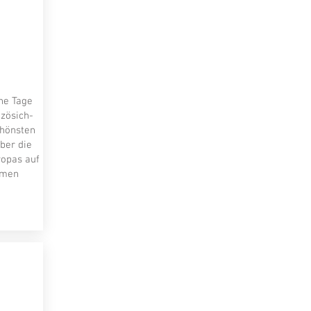
che Tage
zösich-
chönsten
ber die
ropas auf
men