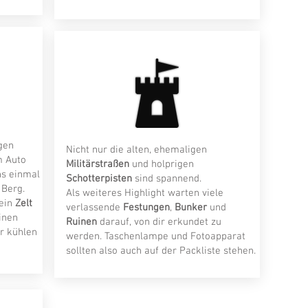
gen
Nicht nur die alten, ehemaligen
m Auto
Militärstraßen
und holprigen
ens einmal
Schotterpisten
sind spannend.
Berg.
Als weiteres Highlight warten viele
dein
Zelt
verlassende
Festungen
,
Bunker
und
inen
Ruinen
darauf, von dir erkundet zu
r kühlen
werden. Taschenlampe und Fotoapparat
sollten also auch auf der Packliste stehen.