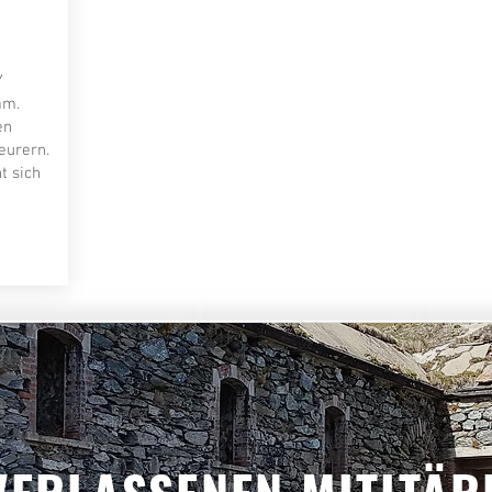
Y
am.
en
eurern.
t sich