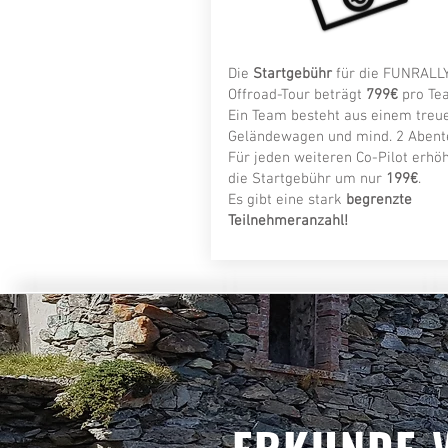
Die
Startgebühr
für die FUNRALL
Offroad-Tour beträgt
799€
pro Te
Ein Team besteht aus einem treu
Geländewagen und mind. 2 Abent
Für jeden weiteren Co-Pilot erhöh
die Startgebühr um nur
199€
.
Es gibt eine stark
begrenzte
Teilnehmeranzahl!