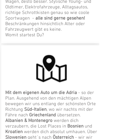
Wagen, desto besser. Stylische Young- und
Oldtimer, Elektrofahrzeuge, Alltagsautos,
richtige Schrottkisten genau so wie coole
Sportwagen -
alle sind gerne gesehen!
Beschränkungen hinsichtlich Alter oder
Fahrzeugwert gibt es keine.
Womit startest Du?
Mit dem eigenen Auto um die Adria
- so der
Plan. Ausgehend von den mächtigen Alpen
bewegen wir uns entlang der schönsten Orte
Richtung
Süd-Italien
, wo wir nachts mit der
Fähre nach
Griechenland
übersetzen.
Albanien & Montenegro
werden dich
verzaubern, die Lost Places in
Bosnien
und
Kroatien
werden dich absolut umhauen. Über
Slowenien
geht´s nach
Österreich
- wir wir