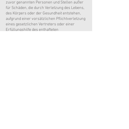
zuvor genannten Personen und Stellen außer
für Schäden, die durch Verletzung des Lebens,
des Körpers oder der Gesundheit entstehen,
aufgrund einer vorsätzlichen Pflichtverletzung
eines gesetzlichen Vertreters oder einer
Erfüllungshilfe des enthafteten
Personenkreises.
Der Haftungsausschluss wird mit der
Anmeldung allen Beteiligten gegenüber
wirksam. Der Haftungsverzicht gilt für
Ansprüche aus jeglichem Rechtsgrund,
insbesondere für Schadenersatzansprüche
aus vertraglicher oder außervertraglicher
Haftung sowie für Ansprüche aus unerlaubter
Handlung. Stillschweigende
Haftungsausschlüsse bleiben von
vorstehender Haftungsausschlussklausel
unberührt.
Versicherungen sind ausschließlich Sache der
Teilnehmer.
Gerichtsstand bei Streitigkeiten mit dem
Veranstalter ist Zwettl (Österreich). Der
Teilnehmer erklärt mit der Anmeldung, dass er