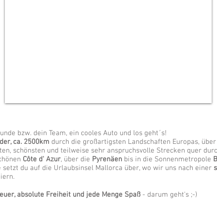
eunde bzw.
dein Team, ein cooles Auto und los geht´s!
nder, ca. 2500km
durch die großartigsten Landschaften Europas, über 
ten, schönsten und teilweise sehr anspruchsvolle Strecken quer dur
schönen
Côte d' Azur
, über die
Pyrenäen
bis in die Sonnenmetropole
B
 setzt du auf die Urlaubsinsel Mallorca über, wo wir uns nach einer
s
iern.
euer, absolute Freiheit und jede Menge Spaß
- darum geht's ;-)