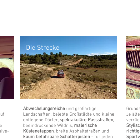
Die Strecke
Da
Abwechslungsreiche
und großartige
Grunds
auf
Landschaften, belebte Großstädte und kleine,
Je ält
entlegene Dörfer,
spektakuläre Passstraßen
,
verrüc
te
beeindruckende Wildnis,
malerische
Stylis
sive-
Küstenetappen
, breite Asphaltstraßen und
richti
kaum befahrbare Schotterpisten
- für jeden
Sport