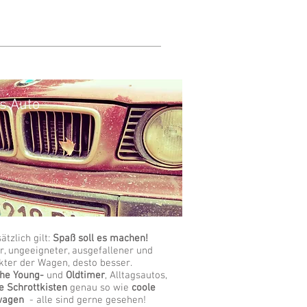
s Auto
ätzlich gilt:
Spaß soll es machen!
er, ungeeigneter, ausgefallener und
kter der Wagen, desto besser.
che Young-
und
Oldtimer
, Alltagsautos,
ge Schrottkisten
genau so wie
coole
wagen
- alle sind gerne gesehen!